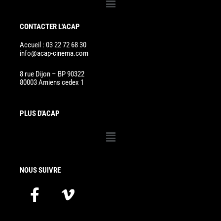
CONTACTER L'ACAP
Accueil : 03 22 72 68 30
info@acap-cinema.com
8 rue Dijon – BP 90322
80003 Amiens cedex 1
PLUS D'ACAP
Menu
NOUS SUIVRE
F
V
a
i
c
m