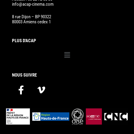
info@acap-cinema.com
8 rue Dijon – BP 90322
80003 Amiens cedex 1
PLUS D'ACAP
Menu
NOUS SUIVRE
F
V
a
i
c
m
e
e
b
o
o
-