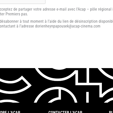
acceptez de partager votre adresse e-mail avec l’Acap – pôle régional
tter Premiers pas.
ésabonner à tout moment à l’aide du lien de désinscription disponib
contactant à l’adresse dorienheynpapousek@acap-cinema.com
DRE L’ACAP
CONTACTER L'ACAP
PL