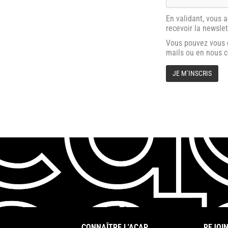
En validant, vous 
recevoir la newsle
Vous pouvez vous d
mails ou en nous 
CONNAÎTRE L'ACAP
REJOIN