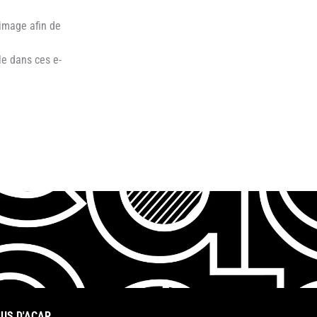
 image afin de
le dans ces e-
US D'ACAP