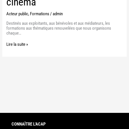
cinéma
Acteur public
,
Formations
/
admin
Destinés aux exploitants, aux bénévoles et aux médiateurs, les
formations aux thématiques renouvelées que nous organisons
chaque…
Lire la suite »
CONNAÎTRE L'ACAP