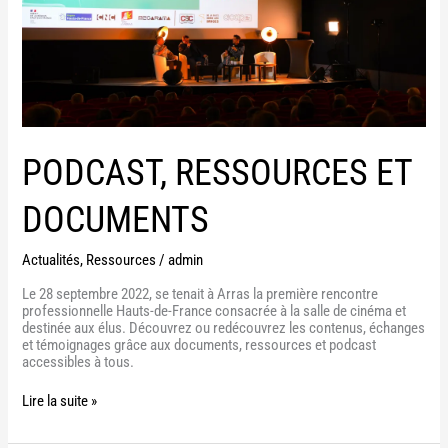
PODCAST, RESSOURCES ET
DOCUMENTS
Actualités
,
Ressources
/
admin
Le 28 septembre 2022, se tenait à Arras la première rencontre
professionnelle Hauts-de-France consacrée à la salle de cinéma et
destinée aux élus. Découvrez ou redécouvrez les contenus, échanges
et témoignages grâce aux documents, ressources et podcast
accessibles à tous.
Lire la suite »