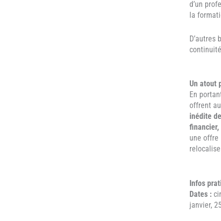
d’un prof
la formati
D’autres 
continuit
Un atout p
En portan
offrent a
inédite d
financier,
une offre 
relocalise
Infos pra
Dates :
ci
janvier, 2