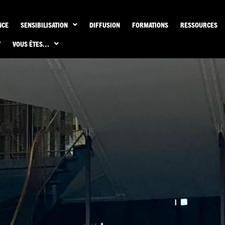
NCE
SENSIBILISATION
DIFFUSION
FORMATIONS
RESSOURCES
T
VOUS ÊTES…