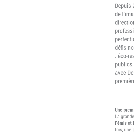
Depuis 
de l’im
directi
profess
perfect
défis n
: éco-re
publics…
avec De 
première
Une premi
La grande
Fémis et 
fois, une