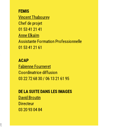
FEMIS
Vincent Thabourey
Chef de projet
01 53 41 21 41
Anne Elkaïm
Assistante Formation Professionnelle
01 53 41 21 61
s
ACAP
Fabienne Fourneret
Coordinatrice diffusion
03 22 72 68 30 / 06 13 21 61 95
DE LA SUITE DANS LES IMAGES
David Broutin
Directeur
03 20 93 04 84
et