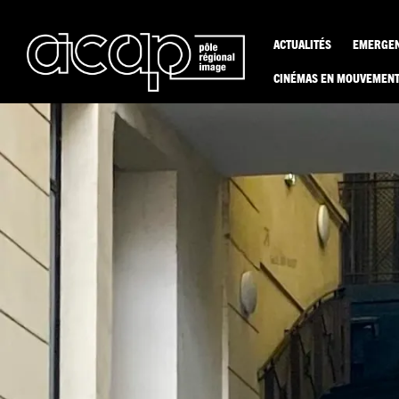
Aller
au
contenu
ACTUALITÉS
EMERGE
CINÉMAS EN MOUVEMEN
/
Actualités