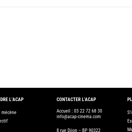
DRE L’ACAP
CONTACTER L'ACAP
PL
Accueil : 03 22 72 68 30
r mécène
S’
info@acap-cinema.com
ectif
Es
Me
8 rue Dijon – BP 90322