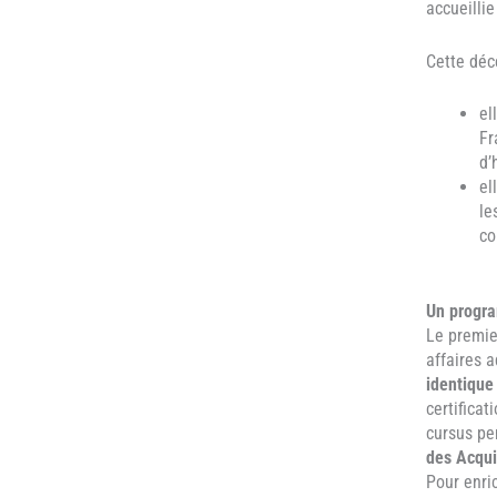
accueilli
Cette déc
el
Fr
d’
el
le
co
Un progra
Le premie
affaires 
identique
certificat
cursus pe
des Acqui
Pour enri