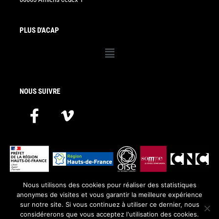
PLUS D'ACAP
Menu
NOUS SUIVRE
F
V
a
i
c
m
e
e
b
o
o
-
Nous utilisons des cookies pour réaliser des statistiques
L’Acap – pôle régional image reçoit le soutien du Ministère de la
anonymes de visites et vous garantir la meilleure expérience
o
v
Culture – DRAC Hauts-de-France, de la Région Hauts-de-France, du
sur notre site. Si vous continuez à utiliser ce dernier, nous
Conseil départemental de l’Oise, du Conseil départemental de la
k
considérerons que vous acceptez l'utilisation des cookies.
Somme et du Centre national du cinéma et de l’image animée.