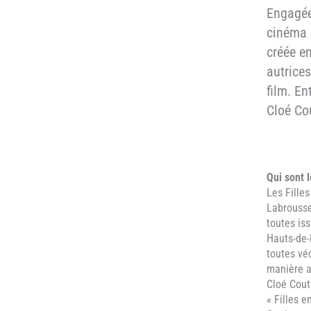
Engagées
cinéma é
créée en
autrices
film. En
Cloé Cou
Qui sont l
Les Filles
Labrousse
toutes is
Hauts-de
toutes vé
manière a
Cloé Cout
« Filles 