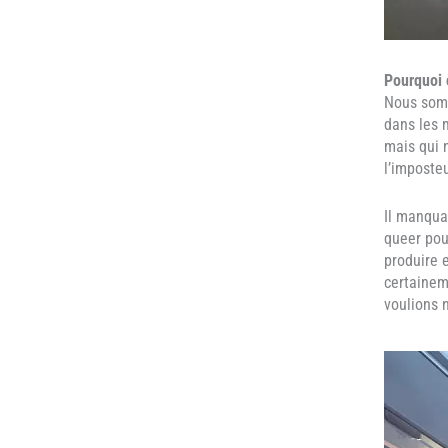
Pourquoi 
Nous somm
dans les 
mais qui 
l’imposteu
Il manqua
queer pour
produire e
certainem
voulions 