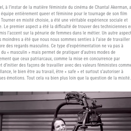
el, à l’instar de la matière féministe du cinéma de Chantal Akerman, 
 équipe entièrement queer et féminine pour le tournage de son film
. Tourner en mixité choisie, a été une véritable expérience sociale et
e. Le premier aspect a été la difficulté de trouver des techniciennes e
 mis l’accent sur la pénurie de femmes dans le métier. Un autre aspec
s moindres a été que nous nous sommes senties à l’aise de travailler
bre des regards masculins. Ce type d’expérimentation ne va pas à
e du « masculin » mais permet de pratiquer d’autres modes de
ement que ceux patriarcaux, comme la mise en concurrence par
t d’initier des façons de travailler avec des valeurs féministes comm
llance, le bien être au travail, être « safe » et surtout s’autoriser à
es émotions. Tout cela va bien plus loin que la question de la mixité.