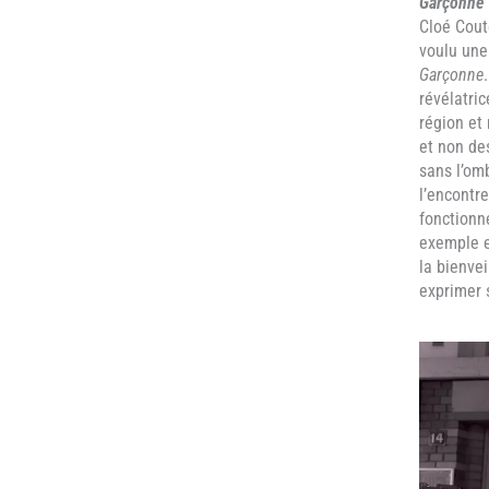
Garçonne
Cloé Cout
voulu
une
Garçonne
révélatric
région et
et non de
sans l’om
l’encontr
fonctionn
exemple e
la bienvei
exprimer s