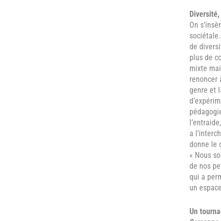
Diversité,
On s’insè
sociétale
de divers
plus de c
mixte mai
renoncer 
genre et 
d’expérim
pédagogie 
l’entraide
a l’interc
donne le d
« Nous so
de nos pet
qui a perm
un espace
Un tourna