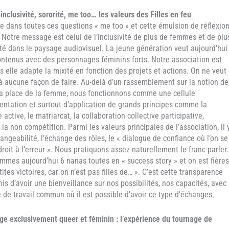
 inclusivité, sororité, me too… les valeurs des Filles en feu
re dans toutes ces questions « me too » et cette émulsion de réflexio
. Notre message est celui de l’inclusivité de plus de femmes et de plu
ité dans le paysage audiovisuel. La jeune génération veut aujourd’hui
ontenus avec des personnages féminins forts. Notre association est
s elle adapte la mixité en fonction des projets et actions. On ne veut
à aucune façon de faire. Au-delà d’un rassemblement sur la notion de
la place de la femme, nous fonctionnons comme une cellule
entation et surtout d’application de grands principes comme la
active, le matriarcat, la collaboration collective participative,
, la non compétition. Parmi les valeurs principales de l’association, il 
hangeabilité, l’échange des rôles, le « dialogue de confiance où l’on se
roit à l’erreur ». Nous pratiquons assez naturellement le franc-parler.
mmes aujourd’hui 6 nanas toutes en « success story » et on est fières
ites victoires, car on n’est pas filles de… ». C’est cette transparence
is d’avoir une bienveillance sur nos possibilités, nos capacités, avec
 de travail commun où il est possible d’avoir ce type d’échanges.
ge exclusivement queer et féminin : l’expérience du tournage de