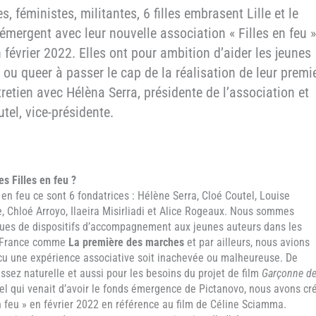
, féministes, militantes, 6 filles embrasent Lille et le
mergent avec leur nouvelle association « Filles en feu »
 février 2022. Elles ont pour ambition d’aider les jeunes
 ou queer à passer le cap de la réalisation de leur premi
tretien avec Hélèna Serra, présidente de l’association et
tel, vice-présidente.
es Filles en feu ?
 en feu ce sont 6 fondatrices : Hélène Serra, Cloé Coutel, Louise
, Chloé Arroyo, Ilaeira Misirliadi et Alice Rogeaux. Nous sommes
sues de dispositifs d’accompagnement aux jeunes auteurs dans les
-France comme
La première des marches
et par ailleurs, nous avions
cu une expérience associative soit inachevée ou malheureuse. De
ssez naturelle et aussi pour les besoins du projet de film
Garçonne d
el qui venait d’avoir le fonds émergence de Pictanovo, nous avons cr
en feu » en février 2022 en référence au film de Céline Sciamma.