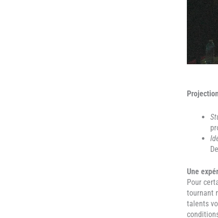
Projectio
St
pr
Id
De
Une expér
Pour cert
tournant m
talents v
condition