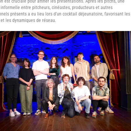
n est cruciale pour affiner les présentations. Après les pitchs, une
 informelle entre pitcheurs, cinéastes, producteurs et autres
nels présents a eu lieu lors d’un cocktail déjeunatoire, favorisant les
et les dynamiques de réseau.