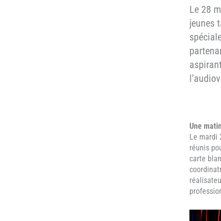
Le 28 m
jeunes 
spécial
partenar
aspiran
l’audiov
Une matin
Le mardi 
réunis po
carte bla
coordinat
réalisateu
professio