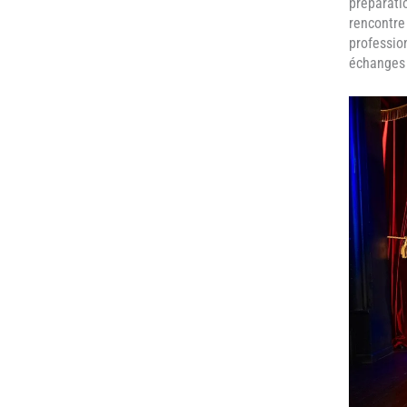
préparatio
rencontre
profession
échanges 