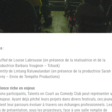
ns
:
uffed
de Louise Labrousse (en présence de la réalisatrice et de la
oductrice Barbara Vougnon – Tchack)
entity
de Lintang Ratuwulandari (en présence de la productrice Sarah
rny – Envie de Tempête Productions)
ience riche en enjeux
ains participants, Talents en Court au Comedy Club peut représenter 
ajeur. Ayant déjà pitché leurs projets dans divers festivals, ces jeun
oient leur parcours évoluer à travers ces échanges professionnels. Le
s de présentation, sous les projecteurs, face à une salle remplie de