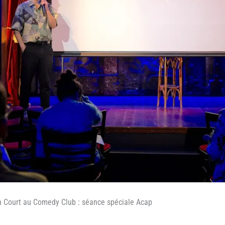
n Court au Comedy Club : séance spéciale Acap