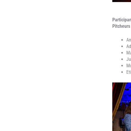
Participa
Pitcheurs
An
Ad
Ma
Ju
Mo
Et