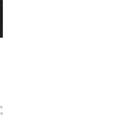
un
es
s