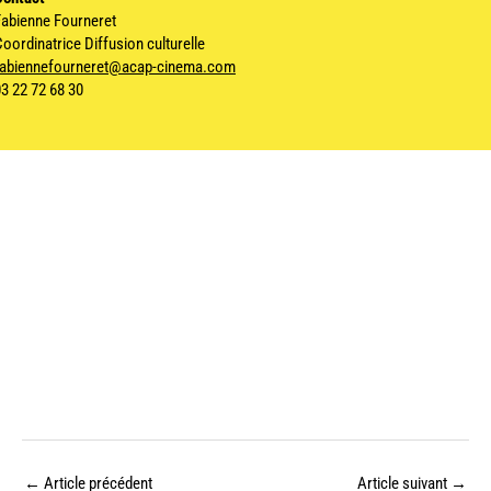
Fabienne Fourneret
oordinatrice Diffusion culturelle
fabiennefourneret@acap-cinema.com
03 22 72 68 30
←
Article précédent
Article suivant
→