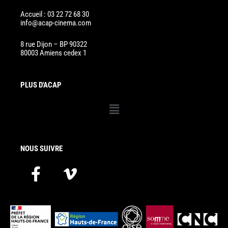
Accueil : 03 22 72 68 30
info@acap-cinema.com
8 rue Dijon – BP 90322
80003 Amiens cedex 1
PLUS D'ACAP
Menu
NOUS SUIVRE
F
V
a
i
c
m
e
e