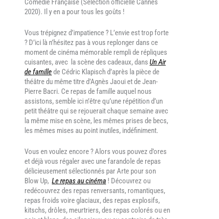
Comédie Française (Sélection officielle Cannes
2020). Il y en a pour tous les goûts !
Vous trépignez d’impatience ? L’envie est trop forte
? D’ici là n’hésitez pas à vous replonger dans ce
moment de cinéma mémorable rempli de répliques
cuisantes, avec
la scène des cadeaux
, dans
Un Air
de famille
de Cédric Klapisch d’après la pièce de
théâtre du même titre d’Agnès Jaoui et de Jean-
Pierre Bacri. Ce repas de famille auquel nous
assistons, semble ici n’être qu’une répétition d’un
petit théâtre qui se rejouerait chaque semaine avec
la même mise en scène, les mêmes prises de becs,
les mêmes mises au point inutiles, indéfiniment.
Vous en voulez encore ? Alors vous pouvez d’ores
et déjà vous régaler avec une farandole de repas
délicieusement sélectionnés par Arte pour son
Blow Up,
Le repas au cinéma
! Découvrez ou
redécouvrez des repas renversants, romantiques,
repas froid
s voire gl
aciaux, des repas explosifs,
kitschs, drôles, meurtriers, des repas colorés ou en