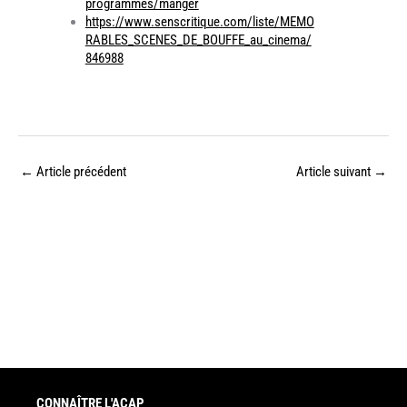
programmes/manger
https://www.senscritique.com/liste/MEMO
RABLES_SCENES_DE_BOUFFE_au_cinema/
846988
←
Article précédent
Article suivant
→
CONNAÎTRE L'ACAP