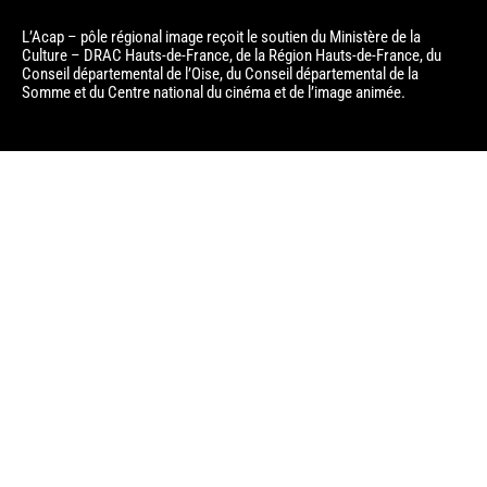
o
-
L’Acap – pôle régional image reçoit le soutien du Ministère de la
o
v
Culture – DRAC Hauts-de-France, de la Région Hauts-de-France, du
Conseil départemental de l’Oise, du Conseil départemental de la
k
Somme et du Centre national du cinéma et de l’image animée.
-
f