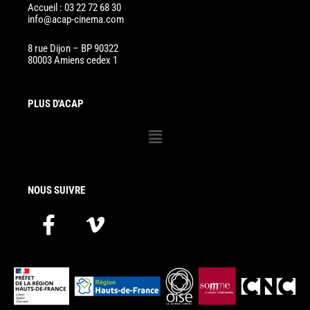
Accueil : 03 22 72 68 30
info@acap-cinema.com
8 rue Dijon – BP 90322
80003 Amiens cedex 1
PLUS D'ACAP
Menu
NOUS SUIVRE
F
V
a
i
c
m
e
e
b
o